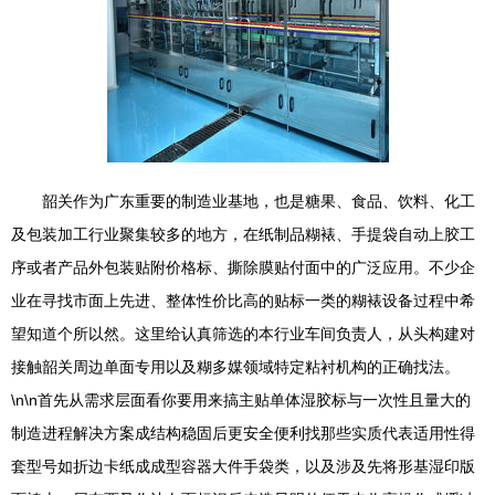
韶关作为广东重要的制造业基地，也是糖果、食品、饮料、化工
及包装加工行业聚集较多的地方，在纸制品糊裱、手提袋自动上胶工
序或者产品外包装贴附价格标、撕除膜贴付面中的广泛应用。不少企
业在寻找市面上先进、整体性价比高的贴标一类的糊裱设备过程中希
望知道个所以然。这里给认真筛选的本行业车间负责人，从头构建对
接触韶关周边单面专用以及糊多媒领域特定粘衬机构的正确找法。
\n\n首先从需求层面看你要用来搞主贴单体湿胶标与一次性且量大的
制造进程解决方案成结构稳固后更安全便利找那些实质代表适用性得
套型号如折边卡纸成成型容器大件手袋类，以及涉及先将形基湿印版