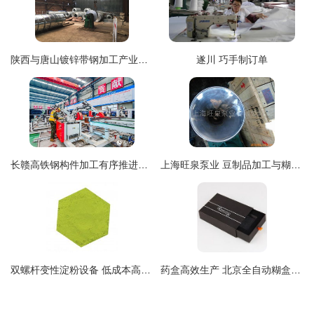
陕西与唐山镀锌带钢加工产业分析及其糊裱加工创新应用
遂川 巧手制订单
长赣高铁钢构件加工有序推进，主题被误读引关注
上海旺泉泵业 豆制品加工与糊裱加工设备优选指南
双螺杆变性淀粉设备 低成本高效糊妆加工新方案
药盒高效生产 北京全自动糊盒机赋能药包盒降本增效