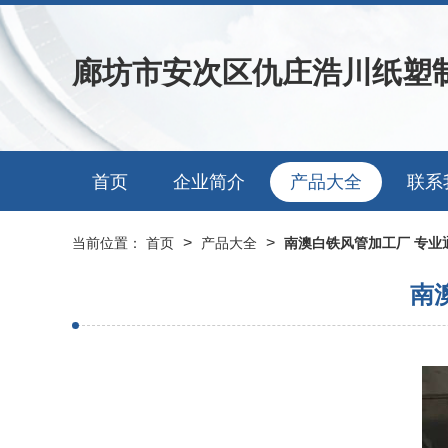
廊坊市安次区仇庄浩川纸塑
首页
企业简介
产品大全
联系
>
>
当前位置：
首页
产品大全
南澳白铁风管加工厂 专业
南