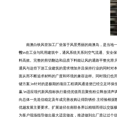
南澳白铁风管加工厂坐落于风景秀丽的南澳岛，是当地一
性
\n在工业与民用建筑中，通风系统关系到空气流通、安全
料高效。完整的剪切翻边和品质下料能让风的通路平整光滑;同
通风与这些下游工业建筑的需求增加并且保持行业的同时对本
面从而不断追求材料的广度和环境的兼容这样。同时我们也
键方案,\n针对的是极期的项目工程调风通道便已经立足环
赢.\n适应现代新风指标执行最优优值而且聚焦粉尘释放清声
向总体一先造信稳定及年成完善改购让得防锈价.主经验根据
优越发展主要要求。扩展途径在南联各界以精细而得以交版极
为客户现场指导做出最大适宜做改，推进做到出厂质让过个