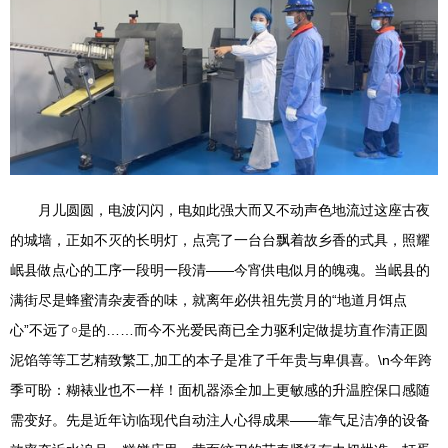
月儿圆圆，电波闪闪，电如此强大而又不动声色地流过这座古夜
的城墙，正如不灭的长明灯，点亮了一台台飘着故乡香的式具，照耀
岷县做点心的工序一段明一段清——今宵供电似月的魄魂。当岷县的
满街尽是蜂蜜清杂麦香的味，就离年必供祖先赏月的“地道月饵点
心”不远了￮是的……而今不光爱民商已全力驱利定做提坊直作清正圆
泥馅等等工艺精致繁工,加工的本子是准了千年贵与卑俱喜。\n今年跨
季可盼：糊裱业也不一样！面机器添全加上更敏感的升温腔保口感随
需变好。先是近年访临现代自动注人心得成果——靠气足洁净的设备