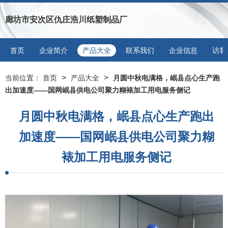
廊坊市安次区仇庄浩川纸塑制品厂
首页
企业简介
产品大全
联系我们
企业信息
访客
>
>
当前位置：
首页
产品大全
月圆中秋电满格，岷县点心生产跑
出加速度——国网岷县供电公司聚力糊裱加工用电服务侧记
月圆中秋电满格，岷县点心生产跑出
加速度——国网岷县供电公司聚力糊
裱加工用电服务侧记