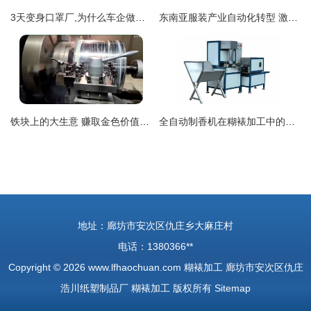
3天变身口罩厂,为什么车企做口罩能这么快
东南亚服装产业自动化转型 激光开袋机市场现状与中国品牌出海实践
铁块上的大生意 赚取金色价值的巧手之旅
全自动制香机在糊裱加工中的高效应用与实践
地址：廊坊市安次区仇庄乡大麻庄村
电话：1380366**
Copyright © 2026
www.lfhaochuan.com
糊裱加工
廊坊市安次区仇庄
浩川纸塑制品厂
糊裱加工
版权所有
Sitemap